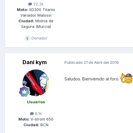
22,2k
Moto:
SD300 Titanio
Variador Malossi
Ciudad:
Molina de
Segura (Murcia)
Donador
Dani kym
Publicado
21 de Abril del 2019
Saludos. Bienvenido al foro.
Usuarios
8,1k
Moto:
V-strom 650
Ciudad:
BCN