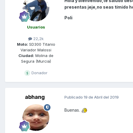
Hola y bienvenido,te saludo de
presentas jeje,no seas tímido h
Poli
Usuarios
22,2k
Moto:
SD300 Titanio
Variador Malossi
Ciudad:
Molina de
Segura (Murcia)
Donador
abhang
Publicado
19 de Abril del 2019
Buenas.