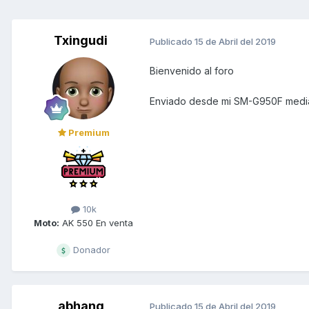
Txingudi
Publicado
15 de Abril del 2019
Bienvenido al foro
Enviado desde mi SM-G950F media
Premium
10k
Moto:
AK 550 En venta
Donador
abhang
Publicado
15 de Abril del 2019