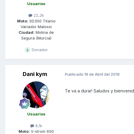
Usuarios
22,2k
Moto:
SD300 Titanio
Variador Malossi
Ciudad:
Molina de
Segura (Murcia)
Donador
Dani kym
Publicado
16 de Abril del 2019
Te va a durar! Saludos y bienvenido
Usuarios
8,1k
Moto:
V-strom 650