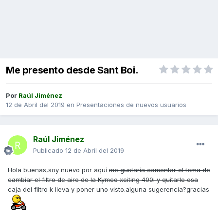
Me presento desde Sant Boi.
Por
Raúl Jiménez
12 de Abril del 2019
en
Presentaciones de nuevos usuarios
Raúl Jiménez
Publicado
12 de Abril del 2019
Hola buenas,soy nuevo por aquí
me gustaría comentar el tema de
cambiar el filtro de aire de la Kymco xciting 400i y quitarle esa
caja del filtro k lleva y poner uno visto.alguna sugerencia?
gracias