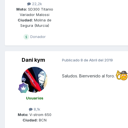
22,2k
Moto:
SD300 Titanio
Variador Malossi
Ciudad:
Molina de
Segura (Murcia)
Donador
Dani kym
Publicado
8 de Abril del 2019
Saludos. Bienvenido al foro.
Usuarios
8,1k
Moto:
V-strom 650
Ciudad:
BCN