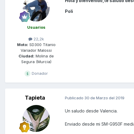
Hola y bienvenido,te saludo desd
Poli
Usuarios
22,2k
Moto:
SD300 Titanio
Variador Malossi
Ciudad:
Molina de
Segura (Murcia)
Donador
Tapieta
Publicado
30 de Marzo del 2019
Un saludo desde Valencia.
Enviado desde mi SM-G950F media