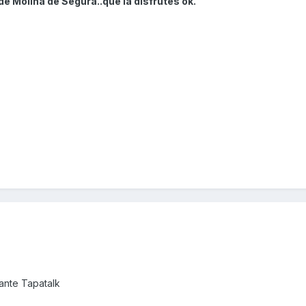
e Molina de Segura..que la disfrutes ok.
nte Tapatalk