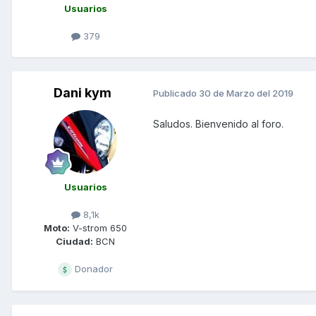
Usuarios
379
Dani kym
Publicado
30 de Marzo del 2019
Saludos. Bienvenido al foro.
Usuarios
8,1k
Moto:
V-strom 650
Ciudad:
BCN
Donador