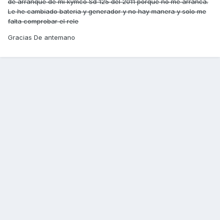
de arranque de mi kymco Sd 125 del 2011 porque no me arranca.
Le he cambiado bateria y generador y no hay manera y solo me
falta comprobar el rele
Gracias De antemano