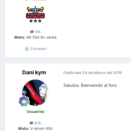
10k
Moto:
AK 550 En venta
Donador
Dani kym
Publicado
24 de Marzo del 2019
Saludos. Bienvenido al foro.
Usuarios
8,1k
Moto:
V-strom 650