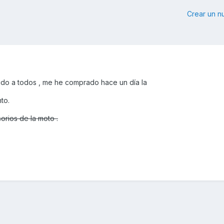
Crear un 
udo a todos , me he comprado hace un día la
to.
orios de la moto .