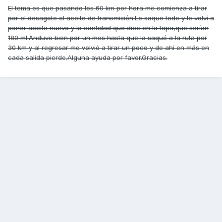
El tema es que pasando los 60 km por hora me comienza a tirar
por el desagote el aceite de transmisión.Le saque todo y le volví a
poner aceite nuevo y la cantidad que dice en la tapa,que serían
180 ml.Anduvo bien por un mes hasta que la saqué a la ruta por
30 km y al regresar me volvió a tirar un poco y de ahí en más en
cada salida pierde.Alguna ayuda por favor.Gracias.