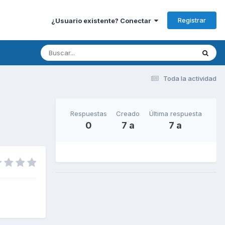
Registrar
¿Usuario existente? Conectar
Toda la actividad
Respuestas
Creado
Última respuesta
0
7 a
7 a