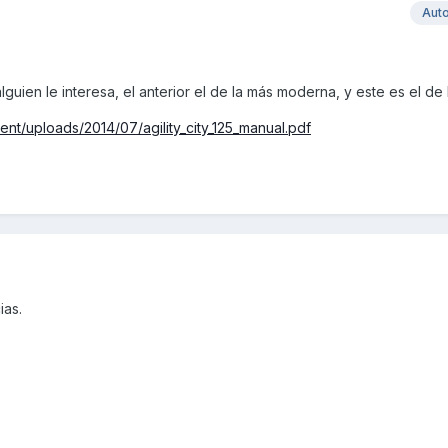
Aut
uien le interesa, el anterior el de la más moderna, y este es el de la
nt/uploads/2014/07/agility_city_125_manual.pdf
ias.