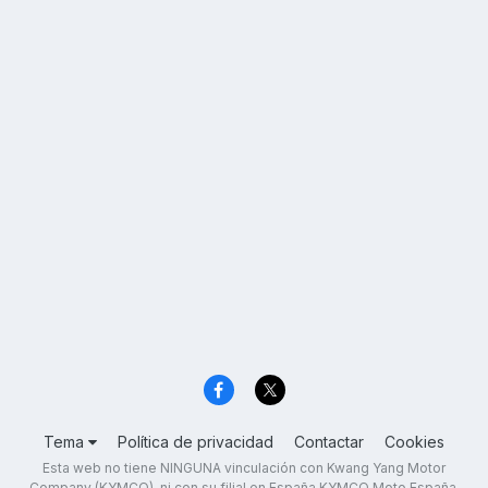
Tema
Política de privacidad
Contactar
Cookies
Esta web no tiene NINGUNA vinculación con Kwang Yang Motor
Company (KYMCO), ni con su filial en España KYMCO Moto España,