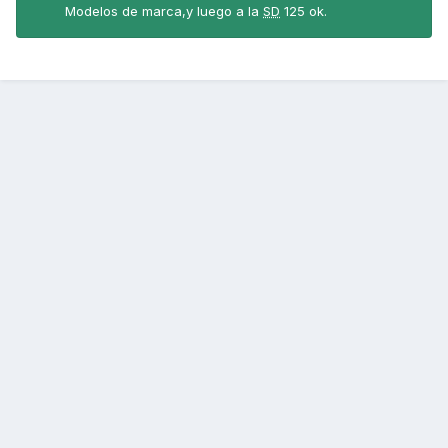
Modelos de marca,y luego a la
SD
125 ok.