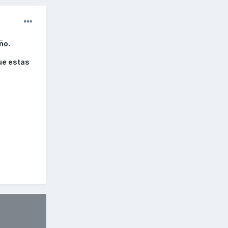
ño.
ue estas