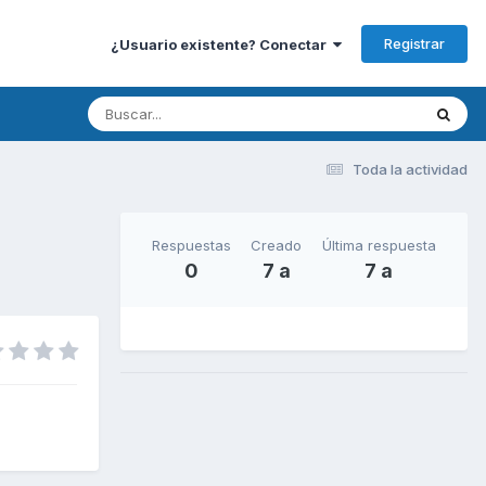
Registrar
¿Usuario existente? Conectar
Toda la actividad
Respuestas
Creado
Última respuesta
0
7 a
7 a