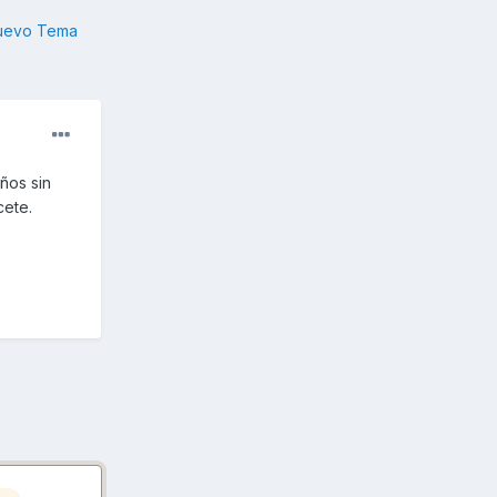
nuevo Tema
ños sin
cete.