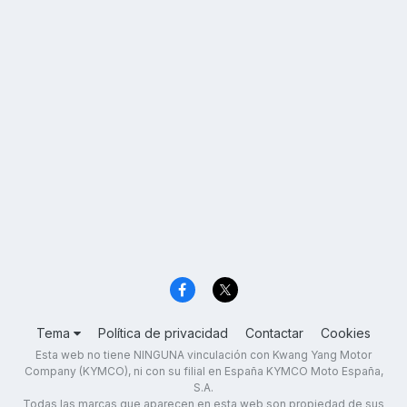
Tema
Política de privacidad
Contactar
Cookies
Esta web no tiene NINGUNA vinculación con Kwang Yang Motor
Company (KYMCO), ni con su filial en España KYMCO Moto España,
S.A.
Todas las marcas que aparecen en esta web son propiedad de sus