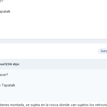
er?
apatalk
Aut
ose1234
dijo:
hacer?
e Tapatalk
 tienes montada, se sujeta en la rosca donde van sujetos los retrovi