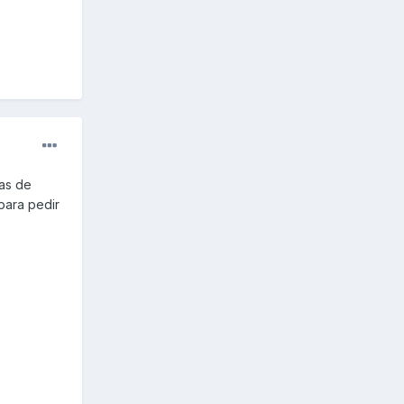
las de
para pedir