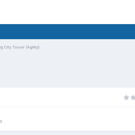
g City Tourer (Agility)
o