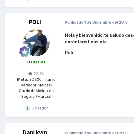
POLI
Publicado
1 de Diciembre del 2018
Hola y bienvenido,te saludo desd
caracteristicas etc.
Poli
Usuarios
22,2k
Moto:
SD300 Titanio
Variador Malossi
Ciudad:
Molina de
Segura (Murcia)
Donador
Dani kym
Publicado
1 de Diciembre del 2018