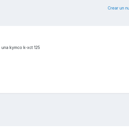
Crear un 
 una kymco k-xct 125