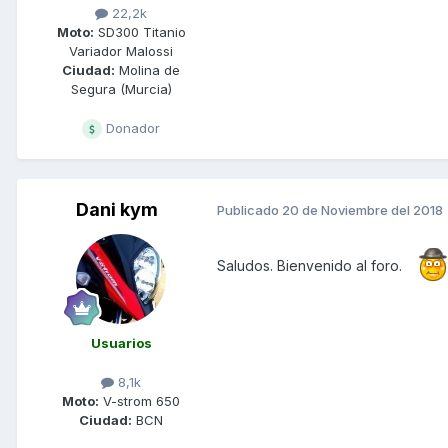
22,2k
Moto:
SD300 Titanio
Variador Malossi
Ciudad:
Molina de
Segura (Murcia)
Donador
Dani kym
Publicado
20 de Noviembre del 2018
Saludos. Bienvenido al foro.
Usuarios
8,1k
Moto:
V-strom 650
Ciudad:
BCN