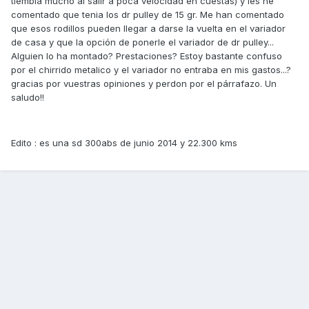
tiembla mucho al salir a poca velocidad en cuestas) y les he
comentado que tenia los dr pulley de 15 gr. Me han comentado
que esos rodillos pueden llegar a darse la vuelta en el variador
de casa y que la opción de ponerle el variador de dr pulley...
Alguien lo ha montado? Prestaciones? Estoy bastante confuso
por el chirrido metalico y el variador no entraba en mis gastos...?
gracias por vuestras opiniones y perdon por el párrafazo. Un
saludo!!
Edito : es una sd 300abs de junio 2014 y 22.300 kms