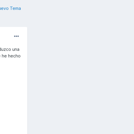
nuevo Tema
nduzco una
e he hecho