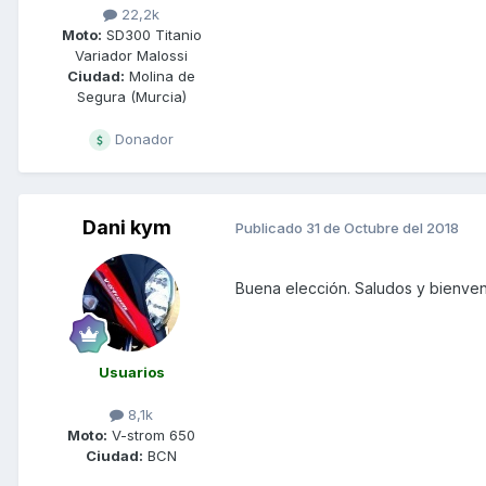
22,2k
Moto:
SD300 Titanio
Variador Malossi
Ciudad:
Molina de
Segura (Murcia)
Donador
Dani kym
Publicado
31 de Octubre del 2018
Buena elección. Saludos y bienveni
Usuarios
8,1k
Moto:
V-strom 650
Ciudad:
BCN