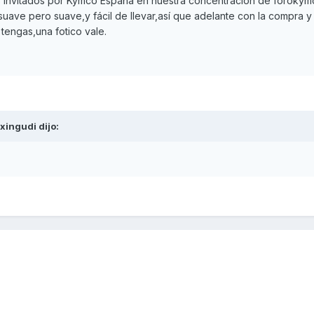
s invitados por Kymco España en nuestra concentración de foroky
suave pero suave,y fácil de llevar,así que adelante con la compra 
tengas,una fotico vale.
xingudi
dijo: