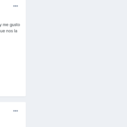
,y me gusto
ue nos la