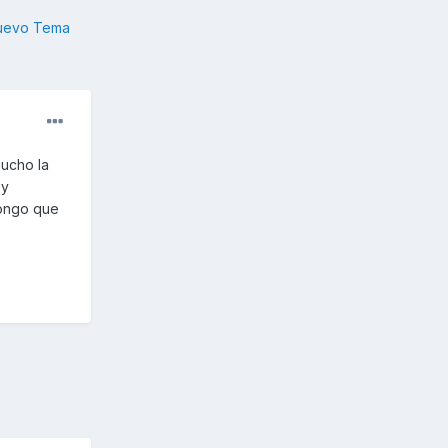
nuevo Tema
mucho la
 y
pongo que