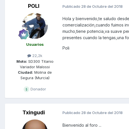
POLI
Publicado
28 de Octubre del 2018
Hola y bienvenido,te saludo desde
comercialización,cuando fuimos i
mucho,tiene potencia,va suave pero
presentes cuando la tengas,una fot
Usuarios
Poli
22,2k
Moto:
SD300 Titanio
Variador Malossi
Ciudad:
Molina de
Segura (Murcia)
Donador
Txingudi
Publicado
28 de Octubre del 2018
Bienvenido al foro ...