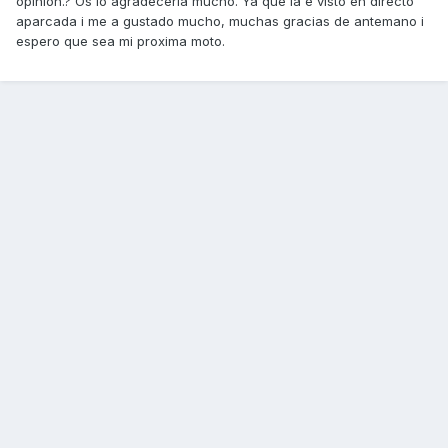
opinion.? Os lo agradeceria mucho. Ya que la e visto en directo
aparcada i me a gustado mucho, muchas gracias de antemano i
espero que sea mi proxima moto.