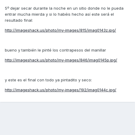
5º dejar secar durante la noche en un sitio donde no le pueda
entrar mucha mierda y si lo habéis hecho así este será el
resultado final:
http://imageshack.us/photo/my-images/815/imag0143z.jpg/
bueno y también le pinté los contrapesos del manillar
http://imageshack.us/photo/my-images/846/imag0145p.jpg/
y este es el final con todo ya pintadito y seco:
http://imageshack.us/photo/my-images/192/imag0144c.jpg/