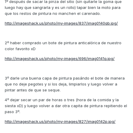
1º después de sacar la pinza del sitio (sin quitarle la goma que
luego hay que sangrarla y es un rollo) tapar bien la moto para
que los restos de pintura no manchen el carenado.
http://imageshack.us/photo/my-images/837/imag0140qb.jpg/
2º haber comprado un bote de pintura anticalórica de nuestro
color favorito xD
http://imageshack.us/photo/my-images/696/imag0141q.jpg/
3º darle una buena capa de pintura pasándo el bote de manera
que no deje pegotes y si los deja, limpiarlos y luego volver a
pintar antes de que se seque.
4º dejar secar un par de horas o tres (hora de la comida y la
siesta xD) y luego volver a dar otra capita de pintura repitiendo el
paso 3º.
http://imageshack.us/photo/my-images/827/imag0142p.jpg/