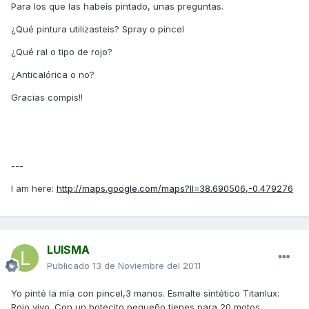
Para los que las habeís pintado, unas preguntas.
¿Qué pintura utilizasteis? Spray o pincel
¿Qué ral o tipo de rojo?
¿Anticalórica o no?
Gracias compis!!
---
I am here:
http://maps.google.com/maps?ll=38.690506,-0.479276
LUISMA
Publicado
13 de Noviembre del 2011
Yo pinté la mía con pincel,3 manos. Esmalte sintético Titanlux:
Rojo vivo. Con un botecito pequeño tienes para 20 motos.