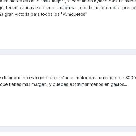
n motos es de lo "más mejor", si confian en Kymco para tal menest
o, tenemos unas excelentes máquinas, con la mejor calidad-precio!
una gran victoría para todos los "Kymqueros"
 decir que no es lo mismo diseñar un motor para una moto de 3000
que tienes mas margen, y puedes escatimar menos en gastos...