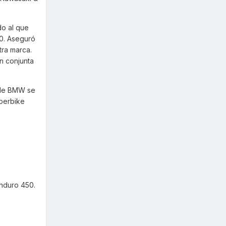
do al que
0. Aseguró
tra marca.
n conjunta
 de BMW se
uperbike
nduro 450.