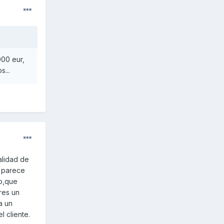
00 eur,
...
alidad de
 parece
o,que
res un
a un
 cliente.