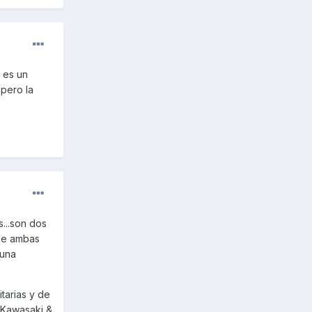
 es un
 pero la
...son dos
ue ambas
 una
tarias y de
 Kawasaki &