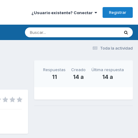
Registrar
¿Usuario existente? Conectar
Toda la actividad
Respuestas
Creado
Última respuesta
11
14 a
14 a