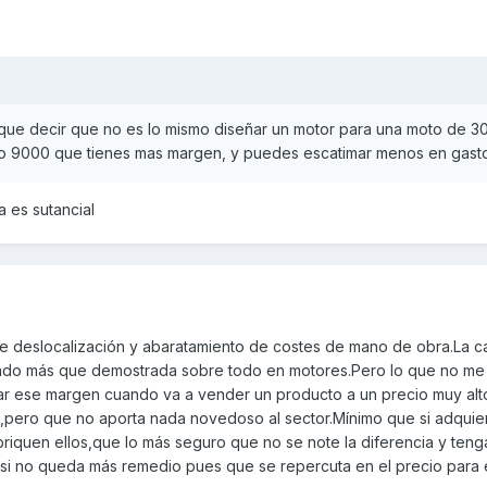
ue decir que no es lo mismo diseñar un motor para una moto de 30
o 9000 que tienes mas margen, y puedes escatimar menos en gastos
 es sutancial
e deslocalización y abaratamiento de costes de mano de obra.La c
do más que demostrada sobre todo en motores.Pero lo que no me
r ese margen cuando va a vender un producto a un precio muy alt
,pero que no aporta nada novedoso al sector.Mínimo que si adquie
iquen ellos,que lo más seguro que no se note la diferencia y teng
si no queda más remedio pues que se repercuta en el precio para el