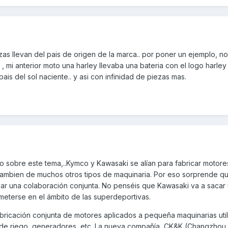
as llevan del pais de origen de la marca.. por poner un ejemplo, no
, mi anterior moto una harley llevaba una bateria con el logo harley
ais del sol naciente.. y asi con infinidad de piezas mas.
 sobre este tema,..Kymco y Kawasaki se alían para fabricar motores
ambien de muchos otros tipos de maquinaria. Por eso sorprende q
lar una colaboración conjunta. No penséis que Kawasaki va a sacar
eterse en el ámbito de las superdeportivas.
bricación conjunta de motores aplicados a pequeña maquinarias utili
de riego, generadores, etc. La nueva compañía, CK&K (Changzhou