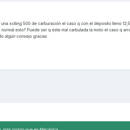
na xciting 500 de carburación el caso q con el deposito lleno 12,5
normal esto? Puede ser q este mal carbulada la moto el caso q arr
ado algún consejo gracias
, más propio que en Mecánica.