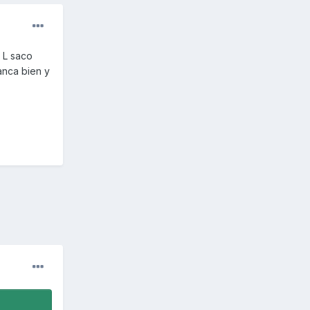
 L saco
anca bien y