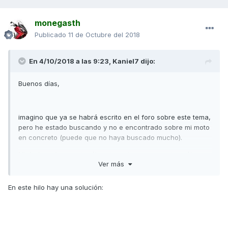
monegasth
Publicado
11 de Octubre del 2018
En 4/10/2018 a las 9:23,
Kaniel7
dijo:
Buenos días,
imagino que ya se habrá escrito en el foro sobre este tema,
pero he estado buscando y no e encontrado sobre mi moto
en concreto (puede que no haya buscado mucho).
Mi duda es los que tenéis esta moto, que soporte usáis
Ver más
para el móvil? al tener el retrovisor en forma "triangular" no
me acaban de funcionar los típicos del mercado.
En este hilo hay una solución:
una ayudita :P