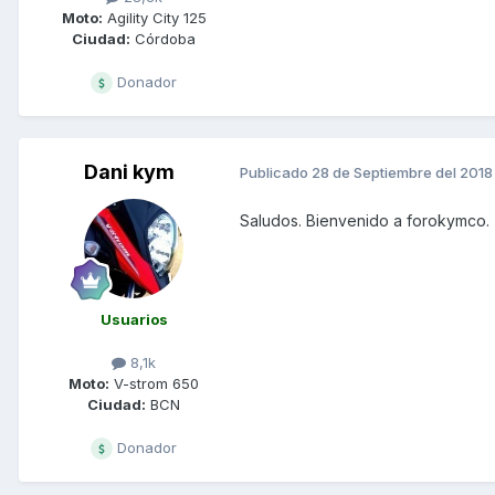
Moto:
Agility City 125
Ciudad:
Córdoba
Donador
Dani kym
Publicado
28 de Septiembre del 2018
Saludos. Bienvenido a forokymco.
Usuarios
8,1k
Moto:
V-strom 650
Ciudad:
BCN
Donador