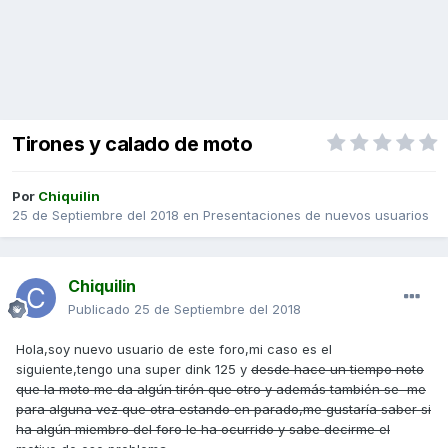
Tirones y calado de moto
Por
Chiquilin
25 de Septiembre del 2018
en
Presentaciones de nuevos usuarios
Chiquilin
Publicado
25 de Septiembre del 2018
Hola,soy nuevo usuario de este foro,mi caso es el
siguiente,tengo una super dink 125 y
desde hace un tiempo noto
que la moto me da algún tirón que otro y además también se me
para alguna vez que otra estando en parado,me gustaría saber si
ha algún miembro del foro le ha ocurrido y sabe decirme el