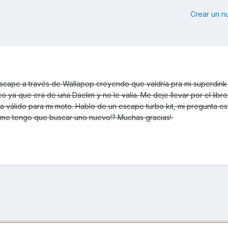
Crear un 
cape a través de Wallapop creyendo que valdría pra mi superdink 
 ya que era de una Daelim y no le valía. Me deje llevar por el libr
válido para mi moto. Hablo de un escape turbo kit, mi pregunta es.
 me tengo que buscar uno nuevo!? Muchas gracias!