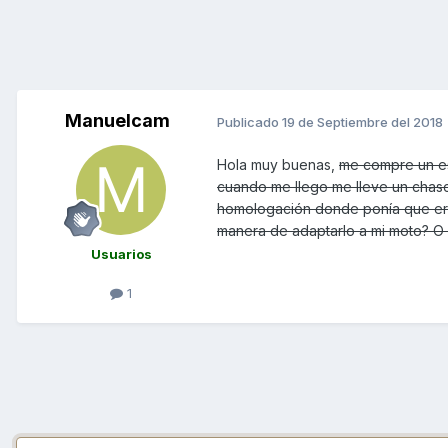
Manuelcam
Publicado
19 de Septiembre del 2018
Hola muy buenas,
me compre un es
cuando me llego me lleve un chasco
homologación donde ponía que era 
manera de adaptarlo a mi moto? O
Usuarios
1