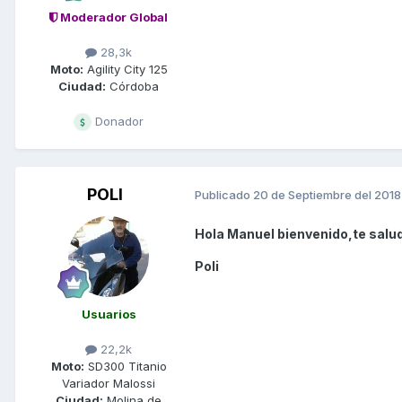
Moderador Global
28,3k
Moto:
Agility City 125
Ciudad:
Córdoba
Donador
POLI
Publicado
20 de Septiembre del 2018
Hola Manuel bienvenido,te salu
Poli
Usuarios
22,2k
Moto:
SD300 Titanio
Variador Malossi
Ciudad:
Molina de