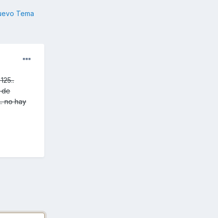
nuevo Tema
125..
o de
. no hay