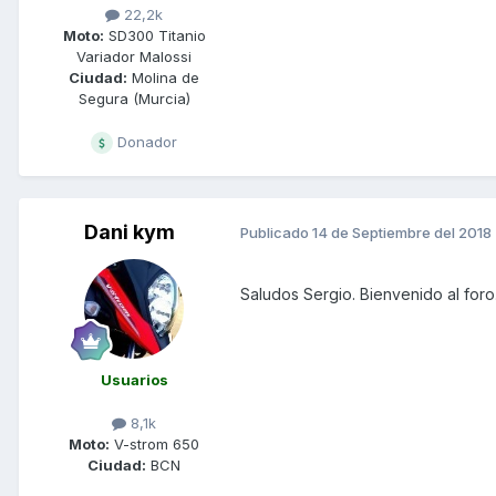
22,2k
Moto:
SD300 Titanio
Variador Malossi
Ciudad:
Molina de
Segura (Murcia)
Donador
Dani kym
Publicado
14 de Septiembre del 2018
Saludos Sergio. Bienvenido al foro
Usuarios
8,1k
Moto:
V-strom 650
Ciudad:
BCN