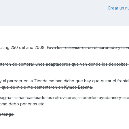
Crear un 
citing 250 del año 2008,
lleva los retrovisores en el carenado y la vi
taron de comprar unos adaptadores que van donde los depositos d
al parecer en la Tienda me han dicho que hay que quitar el frontal
s que de inicio me comentaron en Kymco España.
pagina , si han cambiado los retrovisores, si pueden ayudarme y as
como debo ponerlos etc.
a tengo.