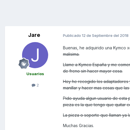
Jare
Publicado
12 de Septiembre del 2018
Buenas, he adquirido una Kymco x
malisima.
Llame a Kymco España y me comen
de freno sin hacer mayor cosa.
Usuarios
Hoy he recogido los adaptadores y 
2
manillar y hacer mas cosas que la
Pido ayuda algun usuario de esta 
pieza es la que tengo que quitar 
La pieza o soporte que llaman ya l
Muchas Gracias.