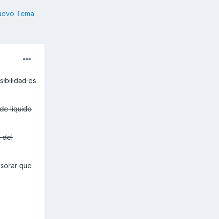
nuevo Tema
sibilidad es
e liquido
 del
esorar que