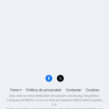
Tema
Política de privacidad
Contactar
Cookies
Esta web no tiene NINGUNA vinculación con Kwang Yang Motor
Company (KYMCO), ni con su filial en España KYMCO Moto España,
S.A.
Todas las marcas que aparecen en esta web son propiedad de sus