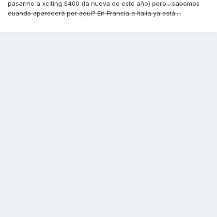
pasarme a xciting S400 (la nueva de este año)
pero....sabemos
cuando aparecerá por aqui? En Francia e Italia ya está....