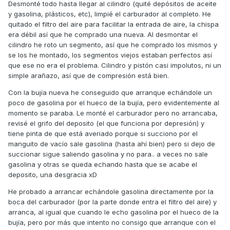
Desmonté todo hasta llegar al cilindro (quité depósitos de aceite
y gasolina, plásticos, etc), limpié el carburador al completo. He
quitado el filtro del aire para facilitar la entrada de aire, la chispa
era débil así que he comprado una nueva. Al desmontar el
cilindro he roto un segmento, así que he comprado los mismos y
se los he montado, los segmentos viejos estaban perfectos así
que ese no era el problema. Cilindro y pistón casi impolutos, ni un
simple arañazo, así que de compresión está bien.
Con la bujía nueva he conseguido que arranque echándole un
poco de gasolina por el hueco de la bujía, pero evidentemente al
momento se paraba. Le monté el carburador pero no arrancaba,
revisé el grifo del deposito (el que funciona por depresión) y
tiene pinta de que está averiado porque si succiono por el
manguito de vacío sale gasolina (hasta ahí bien) pero si dejo de
succionar sigue saliendo gasolina y no para.. a veces no sale
gasolina y otras se queda echando hasta que se acabe el
deposito, una desgracia xD
He probado a arrancar echándole gasolina directamente por la
boca del carburador (por la parte donde entra el filtro del aire) y
arranca, al igual que cuando le echo gasolina por el hueco de la
bujía, pero por más que intento no consigo que arranque con el