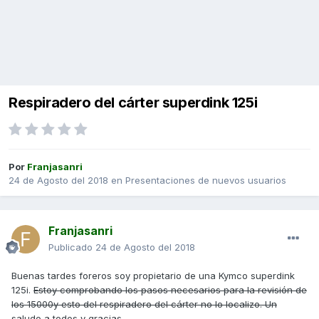
Respiradero del cárter superdink 125i
Por
Franjasanri
24 de Agosto del 2018
en
Presentaciones de nuevos usuarios
Franjasanri
Publicado
24 de Agosto del 2018
Buenas tardes foreros soy propietario de una Kymco superdink
125i.
Estoy comprobando los pasos necesarios para la revisión de
los 15000y esto del respiradero del cárter no lo localizo. Un
saludo a todos y gracias