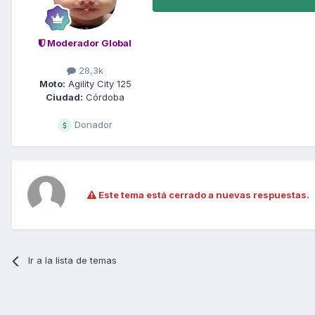
Moderador Global
28,3k
Moto:
Agility City 125
Ciudad:
Córdoba
Donador
Este tema está cerrado a nuevas respuestas.
Ir a la lista de temas