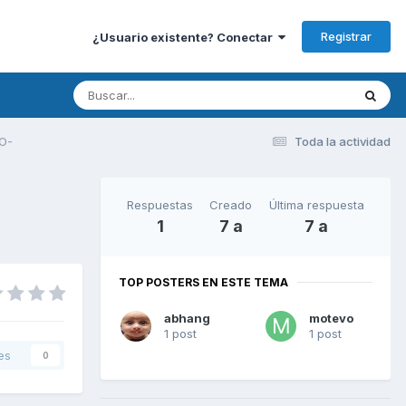
Registrar
¿Usuario existente? Conectar
O-
Toda la actividad
Respuestas
Creado
Última respuesta
1
7 a
7 a
TOP POSTERS EN ESTE TEMA
abhang
motevo
1 post
1 post
es
0