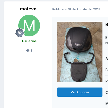
motevo
Publicado
18 de Agosto del 2018
B
Usuarios
n
8
A
F
P
Ver Anuncio
C
M