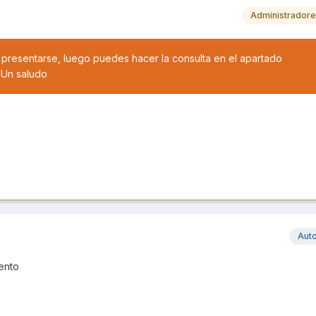
Administrador
a presentarse, luego puedes hacer la consulta en el apartado
 Un saludo
Aut
iento