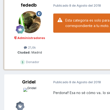
fededb
Publicado
8 de Agosto del 2018
Esta categoria es solo par
correspondiente a tu moto.
Administradores
21,6k
Ciudad:
Madrid
Donador
Gridel
Publicado
8 de Agosto del 2018
Perdona!! Esa no sé cómo va.. lo s