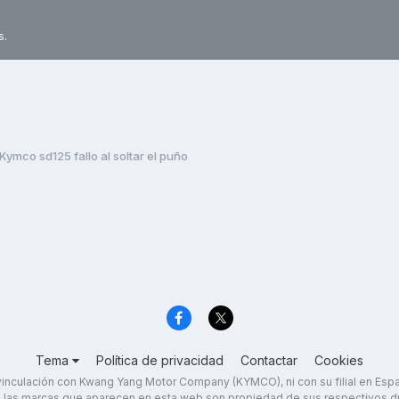
s.
Kymco sd125 fallo al soltar el puño
Tema
Política de privacidad
Contactar
Cookies
inculación con Kwang Yang Motor Company (KYMCO), ni con su filial en Es
 las marcas que aparecen en esta web son propiedad de sus respectivos d