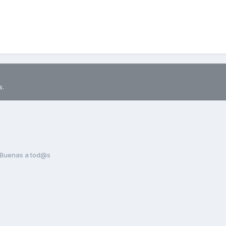
s.
Buenas a tod@s