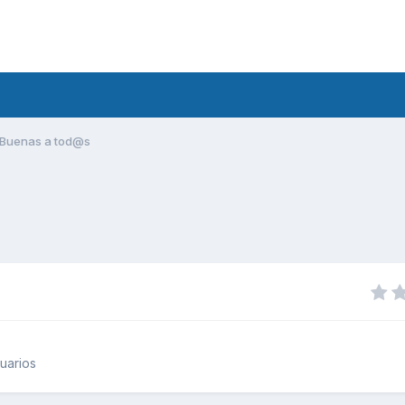
Buenas a tod@s
uarios