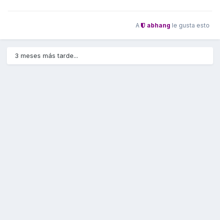
A
abhang
le gusta esto
3 meses más tarde...