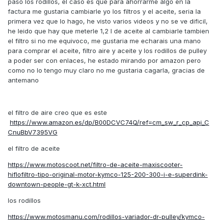
paso los rodillos, el caso es que para ahorrarme algo en la
factura me gustaria cambiarle yo los filtros y el aceite, seria la
primera vez que lo hago, he visto varios videos y no se ve dificil,
he leido que hay que meterle 1,2 l de aceite al cambiarle tambien
el filtro si no me equivoco, me gustaria me echarais una mano
para comprar el aceite, filtro aire y aceite y los rodillos de pulley
a poder ser con enlaces, he estado mirando por amazon pero
como no lo tengo muy claro no me gustaria cagarla, gracias de
antemano
el filtro de aire creo que es este
https://www.amazon.es/dp/B00DCVC74Q/ref=cm_sw_r_cp_api_C
CnuBbV7395VG
el filtro de aceite
https://www.motoscoot.net/filtro-de-aceite-maxiscooter-
hiflofiltro-tipo-original-motor-kymco-125-200-300-i-e-superdink-
downtown-people-gt-k-xct.html
los rodillos
https://www.motosmanu.com/rodillos-variador-dr-pulley/kymco-