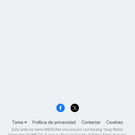
Tema
Política de privacidad
Contactar
Cookies
Esta web no tiene NINGUNA vinculación con Kwang Yang Motor
Company (KYMCO), ni con su filial en España KYMCO Moto España,