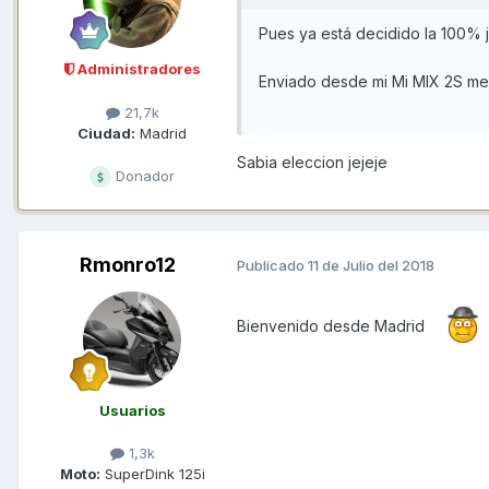
Pues ya está decidido la 100% j
Administradores
Enviado desde mi Mi MIX 2S me
21,7k
Ciudad:
Madrid
Sabia eleccion jejeje
Donador
Rmonro12
Publicado
11 de Julio del 2018
Bienvenido desde Madrid
Usuarios
1,3k
Moto:
SuperDink 125i