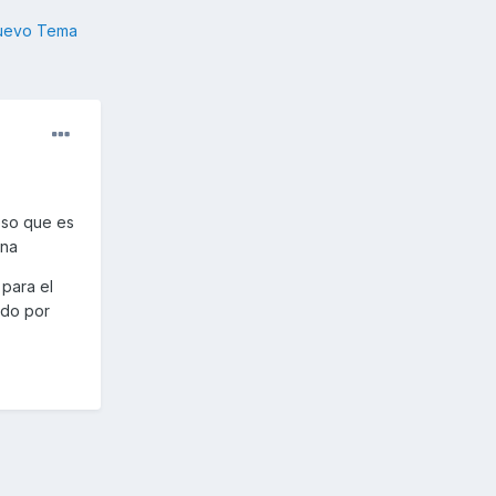
nuevo Tema
eso que es
ina
para el
ido por