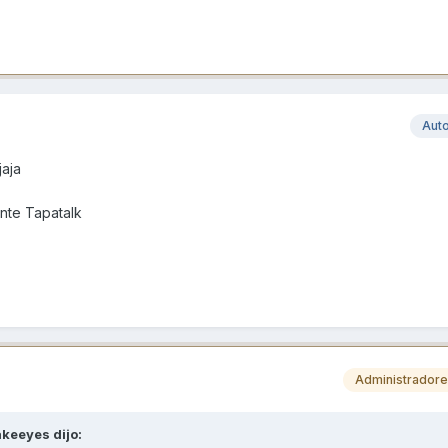
Aut
jaja
nte Tapatalk
Administrador
akeeyes
dijo: