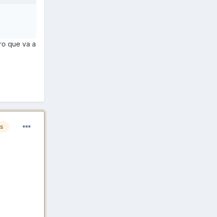
aro que va a
es