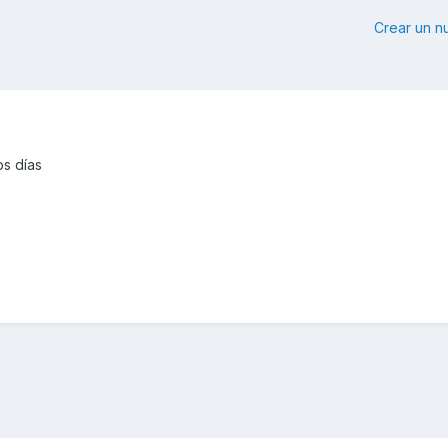
Crear un 
os días