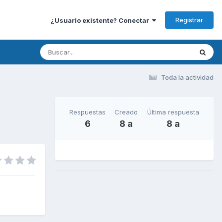
Registrar
¿Usuario existente? Conectar
Toda la actividad
Respuestas
Creado
Última respuesta
6
8 a
8 a