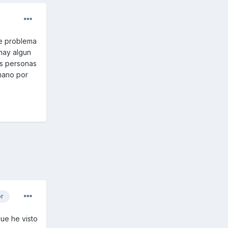
te problema
hay algun
as personas
emano por
or
que he visto