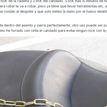
.60€ de la cadena y 2.95€ del candado...5.55€ mas 15 minutos de t
ra robar te va a robar...pero ya tiene que llevar herramientas etc...
que rondan al despiste y que solo meten la mano por el hueco delan
e dentro del asiento y cierra perfectamente, otro uso puede ser p
timo he forrado con cinta el candado para evitar ningun roce con la 