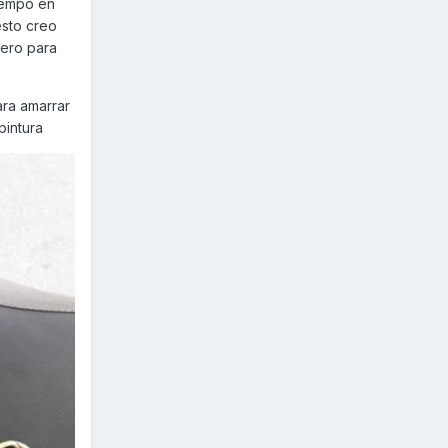
iempo en
esto creo
tero para
ara amarrar
pintura