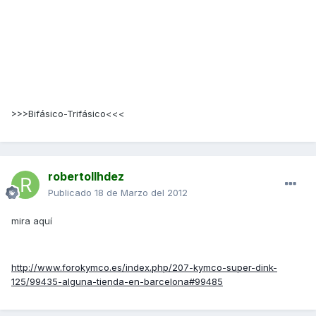
>>>Bifásico-Trifásico<<<
robertollhdez
Publicado
18 de Marzo del 2012
mira aquí
http://www.forokymco.es/index.php/207-kymco-super-dink-
125/99435-alguna-tienda-en-barcelona#99485