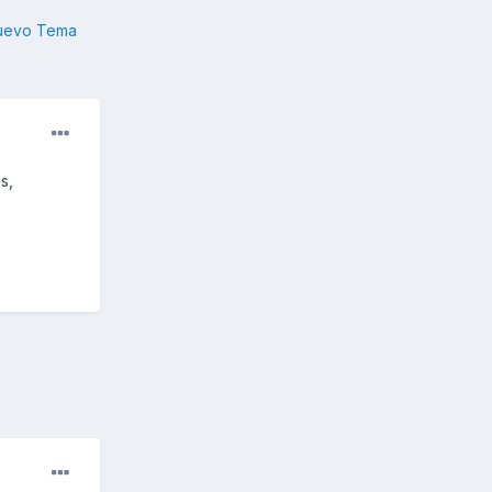
nuevo Tema
s,