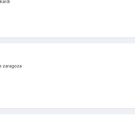
kardi
de zaragoza