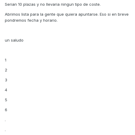
Serian 10 plazas y no llevaria ningun tipo de coste.
Abrimos lista para la gente que quiera apuntarse. Eso si en breve
pondremos fecha y horario.
un saludo
1
2
3
4
5
6
.
.